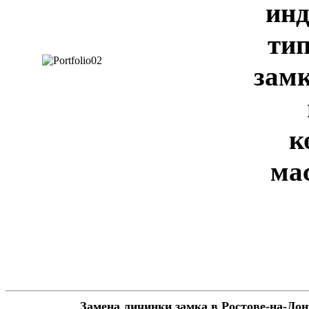
инд
тип
замк
к
ма
Замена личинки замка в Ростове-на-Дону